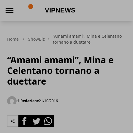
VipNews
“Amami amami”, Mina e Celentano
Home
ShowBiz
tornano a duettare
“Amami amami”, Mina e
Celentano tornano a
duettare
di
Redazione
21/10/2016
Facebook
Twitter
Whatsapp