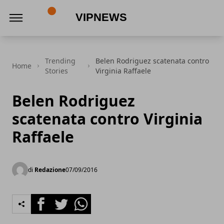
VipNews
Trending
Belen Rodriguez scatenata contro
Home
Stories
Virginia Raffaele
Belen Rodriguez
scatenata contro Virginia
Raffaele
di
Redazione
07/09/2016
Facebook
Twitter
Whatsapp