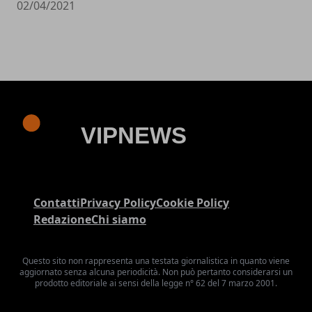
02/04/2021
Contatti
Privacy Policy
Cookie Policy
Redazione
Chi siamo
Questo sito non rappresenta una testata giornalistica in quanto viene
aggiornato senza alcuna periodicità. Non può pertanto considerarsi un
prodotto editoriale ai sensi della legge n° 62 del 7 marzo 2001.