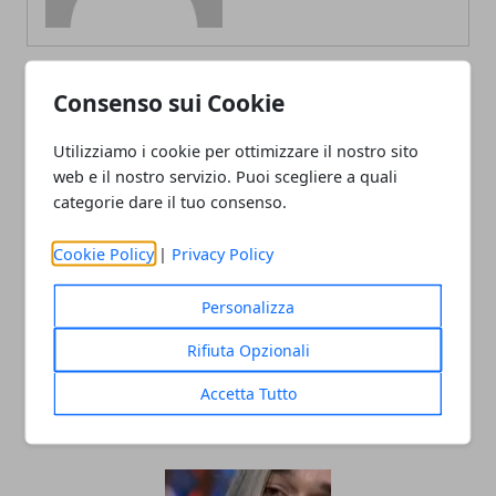
Consenso sui Cookie
ARTICOLI CORRELATI
Utilizziamo i cookie per ottimizzare il nostro sito
web e il nostro servizio. Puoi scegliere a quali
categorie dare il tuo consenso.
Cookie Policy
|
Privacy Policy
Personalizza
Rifiuta Opzionali
Diventare influencer: una guida
completa
Accetta Tutto
24/01/2024