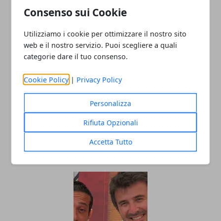
Consenso sui Cookie
ARTICOLI CORRELATI
Utilizziamo i cookie per ottimizzare il nostro sito
web e il nostro servizio. Puoi scegliere a quali
categorie dare il tuo consenso.
Cookie Policy
|
Privacy Policy
Personalizza
Rifiuta Opzionali
I film romantici più amati di sempre
Accetta Tutto
25/09/2021