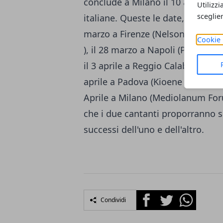
conclude a Milano il 10 aprile, p
Utilizzi
sceglie
italiane. Queste le date, dopo T
marzo a Firenze (Nelson Mandela
Cookie 
), il 28 marzo a Napoli (Palaparte
il 3 aprile a Reggio Calabria (Palaca
aprile a Padova (Kioene Arena ), l
Aprile a Milano (Mediolanum For
che i due cantanti proporranno si
successi dell'uno e dell'altro.
Facebook
Twitter
Whatsapp
Condividi