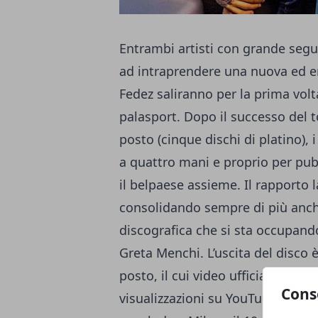
Entrambi artisti con grande segui
ad intraprendere una nuova ed e
Fedez saliranno per la prima volt
palasport. Dopo il successo del 
posto (cinque dischi di platino),
a quattro mani e proprio per pubb
il belpaese assieme. Il rapporto l
consolidando sempre di più anche
discografica che si sta occupando 
Greta Menchi. L’uscita del disco 
posto, il cui video ufficiale ha gi
Cons
visualizzazioni su YouTube. Il tou