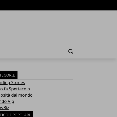
Cerca
TEGORIE
nding Stories
to fa Spettacolo
iosità dal mondo
do Vip
wBiz
TICOLI POPOLARI