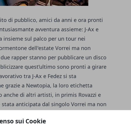
to di pubblico, amici da anni e ora pronti
ntusiasmante avventura assieme: J-Ax e
a insieme sul palco per un tour nei
tormentone dell'estate Vorrei ma non
 i due rapper stanno per pubblicare un disco
licizzare quest’ultimo sono pronti a girare
avorativo tra J-Ax e Fedez si sta
 grazie a Newtopia, la loro etichetta
anche di altri artisti, in primis Rovazzi e
è stata anticipata dal singolo Vorrei ma non
à totalizzato oltre 100 milioni di
enso sui Cookie
r parte l’11 marzo dal PalaAlpitour e si