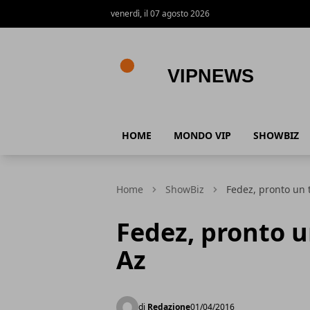
venerdì, il 07 agosto 2026
VipNews
HOME
MONDO VIP
SHOWBIZ
Home
ShowBiz
Fedez, pronto un t
Fedez, pronto u
Az
di
Redazione
01/04/2016