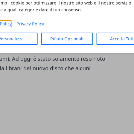
assando per le maggiori città
amo i cookie per ottimizzare il nostro sito web e il nostro servizio.
re a quali categorie dare il tuo consenso.
orino: 13 marzo a Bologna (Unipol Arena), 15
 Forum), 18 marzo a Roma (Palalottomatica
Policy
|
Privacy Policy
nope), il 31 marzo ad Acireale (Pal’Art Hotel),
Personalizza
Rifiuta Opzionali
Accetta Tut
lafiore), il 5 aprile a Bari (Palaflorio), il 7
’8 aprile a Conegliano (Zoppas Arena), il 10
um). Ad oggi è stato solamente reso noto
a i brani del nuovo disco che alcuni