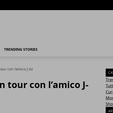
TRENDING STORIES
our con l’amico J-Az
CA
Tre
n tour con l’amico J-
Tut
Cur
Mon
Sho
AR