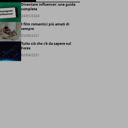
Diventare influencer: una guida
completa
24/01/2024
I film romantici più amati di
sempre
25/09/2021
Tutto ciò che c’è da sapere sul
Forex
02/04/2021