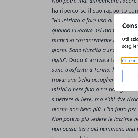
Non potrò mai dimenticare l’odore d
ha ripercorso il suo rapporto con
“
Ho iniziato a fare uso di sostanze
Cons
quando lavoravo nel mondo della mo
Utilizzi
mancava costantemente la mia famig
sceglie
giorni. Sono riuscita a smettere so
figlia
”. Dopo è arrivata la dipenden
Cookie 
sono trasferita a Torino, la città d
trovai una bella accoglienza
– ha c
iniziai a bere fino a tre bottiglie d
smettere di bere, ma ebbi due ricad
giorno non bevo più. L’ho fatto per 
Non potevo più vedere le lacrime ne
non posso bere più nemmeno una b