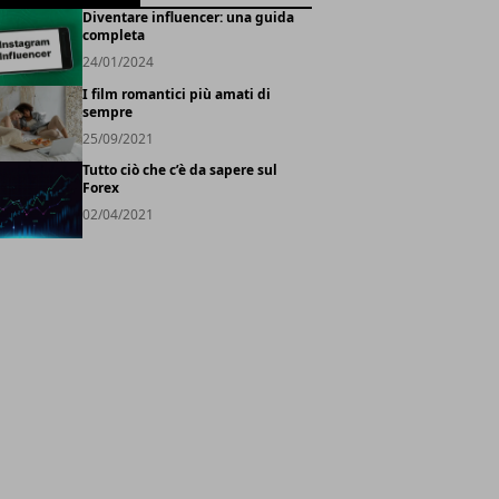
Diventare influencer: una guida
completa
24/01/2024
I film romantici più amati di
sempre
25/09/2021
Tutto ciò che c’è da sapere sul
Forex
02/04/2021