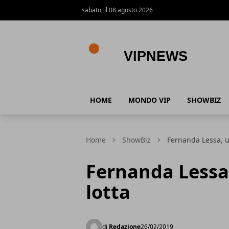
sabato, il 08 agosto 2026
VipNews
HOME
MONDO VIP
SHOWBIZ
Home
ShowBiz
Fernanda Lessa, un
Fernanda Lessa,
lotta
di
Redazione
26/02/2019