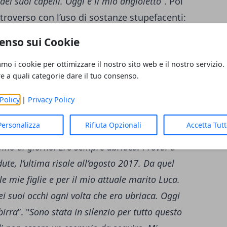
ei suoi capelli. Oggi è il mio angioletto
”. Poi
troverso con l’uso di sostanze stupefacenti:
 stupefacenti a 19 anni
– ha spiegato -,
enso sui Cookie
da, soprattutto per la solitudine, mi
amo i cookie per ottimizzare il nostro sito web e il nostro servizio.
lia. Ne ho abusato per otto anni, tutti i
re a quali categorie dare il tuo consenso.
lo quando ho scoperto di essere incinta di mia
za dall’alcol: “
L’ho fatto nel periodo in cui mi
Policy
|
Privacy Policy
el papà delle mie due figlie, dove però non
Personalizza
Rifiuta Opzionali
Accetta Tut
onfessato -.
Decisi di togliere la droga, ma
i vino al giorno. Ero sempre ubriaca. Provai a
ute, l’ultima risale all’agosto 2017. Da quel
le mie figlie e per il mio attuale marito Luca.
i suoi occhi ogni volta che ero ubriaca. Oggi
irra
”. "
Sono stata in silenzio per tutto questo