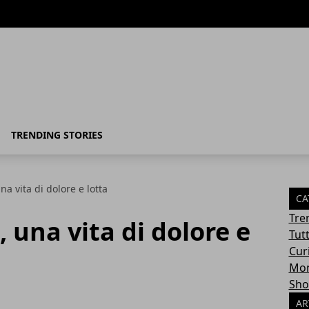
TRENDING STORIES
a vita di dolore e lotta
CA
Tre
 una vita di dolore e
Tut
Cur
Mon
Sho
AR