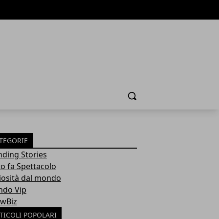
Cerca
TEGORIE
nding Stories
to fa Spettacolo
iosità dal mondo
do Vip
wBiz
TICOLI POPOLARI