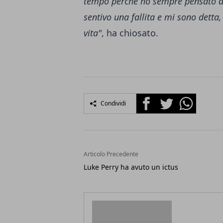
tempo perché ho sempre pensato di
sentivo una fallita e mi sono detta
vita"
, ha chiosato.
Facebook
Twitter
Whatsapp
Condividi
Articolo Precedente
Luke Perry ha avuto un ictus