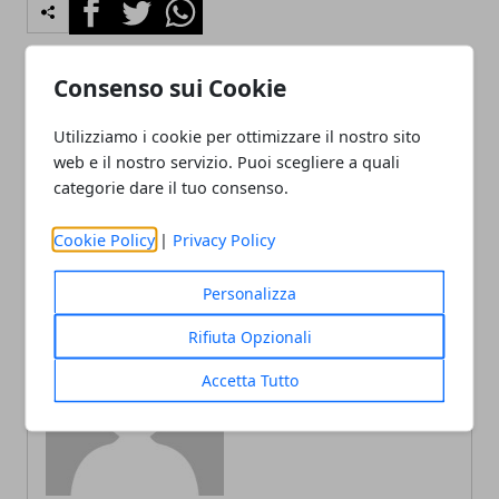
Facebook
Twitter
Whatsapp
Consenso sui Cookie
Articolo Precedente
Articolo Successivo
Utilizziamo i cookie per ottimizzare il nostro sito
1987 2017 l'ultima
Eva Tremila festeggia i 70
web e il nostro servizio. Puoi scegliere a quali
compilation di Beethoven
anni
categorie dare il tuo consenso.
TBS
Cookie Policy
|
Privacy Policy
Personalizza
Rifiuta Opzionali
Redazione
Accetta Tutto