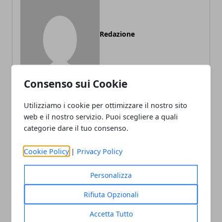
Redazione
Consenso sui Cookie
Utilizziamo i cookie per ottimizzare il nostro sito
web e il nostro servizio. Puoi scegliere a quali
ARTICOLI CORRELATI
categorie dare il tuo consenso.
Cookie Policy
|
Privacy Policy
Personalizza
Rifiuta Opzionali
Accetta Tutto