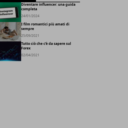
Diventare influencer: una guida
completa
24/01/2024
I film romantici più amati di
sempre
25/09/2021
Tutto ciò che c’è da sapere sul
Forex
02/04/2021