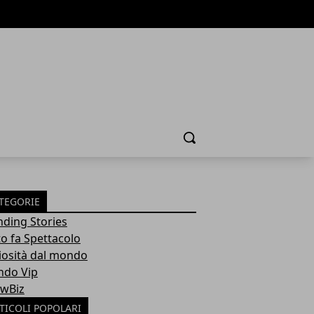
Cerca
TEGORIE
nding Stories
to fa Spettacolo
iosità dal mondo
do Vip
wBiz
TICOLI POPOLARI