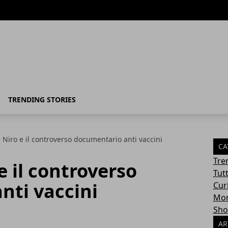
TRENDING STORIES
 Niro e il controverso documentario anti vaccini
CA
Tre
e il controverso
Tut
nti vaccini
Cur
Mon
Sho
AR