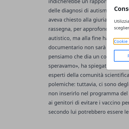
indicherebbe un rapporto tra la d
Cons
delle diagnosi di autismo. L’att
aveva chiesto alla giuria del festi
Utilizzi
sceglie
rassegna, per approfondire il diba
autistico, ma alla fine ha cambia
Cookie 
documentario non sarà proiettato.
pensiamo che dia un contributo a
speravamo», ha spiegato De Niro
esperti della comunità scientifica.
polemiche: tuttavia, ci sono degl
non inserirlo nel programma del 
ai genitori di evitare i vaccino pe
secondo lui potrebbero essere leg