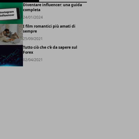
Diventare influencer: una guida
completa
24/01/2024
I film romantici più amati di
sempre
25/09/2021
Tutto ciò che c’è da sapere sul
Forex
02/04/2021