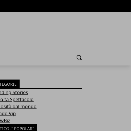
Cerca
TEGORIE
nding Stories
to fa Spettacolo
iosità dal mondo
do Vip
wBiz
TICOLI POPOLARI