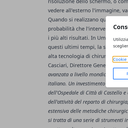
risoluzione dello schermo, o com
vedere all'esterno l'immagine, v
Quando si realizzano queste condi
Cons
probabilità che l'intervento chir
i più alti risultati. In Umbria, all
Utilizzi
sceglie
questi ultimi tempi, la struttura
alta tecnologia di chirurgia lap
Cookie 
Casciari, Direttore Generale dell
avanzata a livello mondiale e la pr
italiano. Un investimento che si in
dell'Ospedale di Città di Castello e
dell'attività del reparto di chirurg
estensiva delle metodiche chirurgi
si tratta di una serie di strumenti 