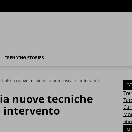
TRENDING STORIES
n Umbria nuove tecniche mini-invasive di intervento
CA
Tre
ia nuove tecniche
Tut
i intervento
Cur
Mon
Sho
AR