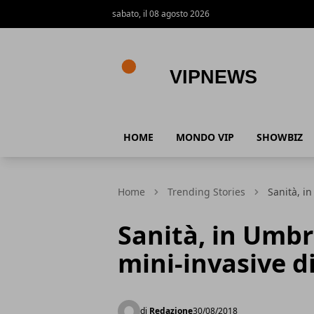
sabato, il 08 agosto 2026
VipNews
HOME
MONDO VIP
SHOWBIZ
Home
Trending Stories
Sanità, i
Sanità, in Umbr
mini-invasive d
di
Redazione
30/08/2018