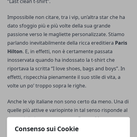
“Last clean t-shirt”.
Impossibile non citare, tra i vip, un’altra star che ha
dato sfoggio più e più volte della sua grande
passione verso le magliette personalizzate. Stiamo
parlando inevitabilmente della ricca ereditiera
Paris
Hilton
. E, in effetti, non è certamente passata
inosservata quando ha indossato la t-shirt che
riportava la scritta “I love shoes, bags and boys”. In
effetti, rispecchia pienamente il suo stile di vita, a
volte un po’ troppo sopra le righe.
Anche le vip italiane non sono certo da meno. Una di
quelle più attive e variopinte in tal senso risponde al
nome della ben nota cantante
Emma Marrone
.
Ebbene, le magliette personalizzate le ha sempre
Consenso sui Cookie
amate e una di quelle più divertenti mai indossate è