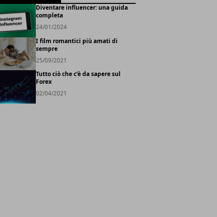
Diventare influencer: una guida
completa
24/01/2024
I film romantici più amati di
sempre
25/09/2021
Tutto ciò che c’è da sapere sul
Forex
02/04/2021