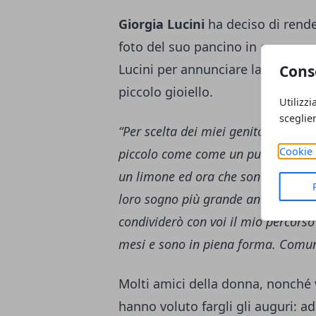
Giorgia Lucini
ha deciso di rende
foto del suo pancino in compagnia
Lucini per annunciare la lieta no
Cons
piccolo gioiello.
Utilizzi
sceglie
“Per scelta dei miei genitori sono
Cookie 
piccolo come come un punto sono p
un limone ed ora che sono un kiwi. 
loro sogno più grande anche se pu
condividerò con voi il mio percorso
mesi e sono in piena forma. Comun
Molti amici della donna, nonché
hanno voluto fargli gli auguri: 