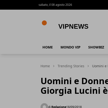
sabato, il 08 agosto 2026
VipNews
HOME
MONDO VIP
SHOWBIZ
Home
Trending Stories
Uomini e 
Uomini e Donne 
Giorgia Lucini è
di
Redazione
18/09/2018