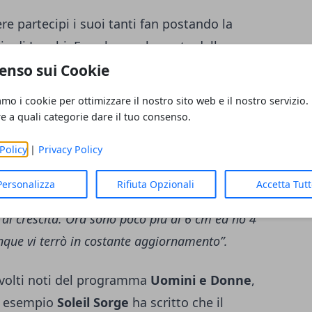
re partecipi i suoi tanti fan postando la
 di Loschi. Ecco le parole usate dalla
tizia. Un piccolo pensiero dedicato al suo
enso sui Cookie
amo i cookie per ottimizzare il nostro sito web e il nostro servizio.
re a quali categorie dare il tuo consenso.
 rimasto segreto per qualche tempo. Da essere
Policy
|
Privacy Policy
assato ad essere una piccola caramellina. da
Visto che per sentito dire sono sempre stato il
Personalizza
Rifiuta Opzionali
Accetta Tut
rtroppo non conosco ancora il mio nome,
 di crescita. Ora sono poco più di 6 cm ed ho 4
que vi terrò in costante aggiornamento”.
 volti noti del programma
Uomini e Donne
,
ad esempio
Soleil Sorge
ha scritto che il