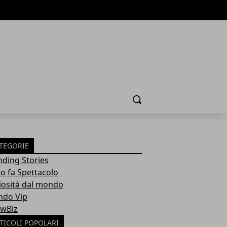
Cerca
TEGORIE
nding Stories
to fa Spettacolo
iosità dal mondo
do Vip
wBiz
TICOLI POPOLARI