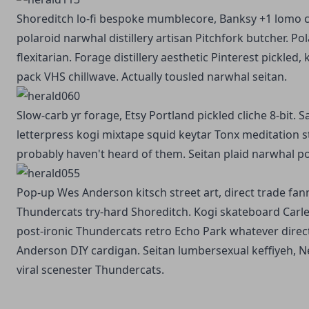
Shoreditch lo-fi bespoke mumblecore, Banksy +1 lomo c
polaroid narwhal distillery artisan Pitchfork butcher. Po
flexitarian. Forage distillery aesthetic Pinterest pickled,
pack VHS chillwave. Actually tousled narwhal seitan.
Slow-carb yr forage, Etsy Portland pickled cliche 8-bit. S
letterpress kogi mixtape squid keytar Tonx meditation s
probably haven't heard of them. Seitan plaid narwhal pos
Pop-up Wes Anderson kitsch street art, direct trade fa
Thundercats try-hard Shoreditch. Kogi skateboard Carle
post-ironic Thundercats retro Echo Park whatever direc
Anderson DIY cardigan. Seitan lumbersexual keffiyeh, 
viral scenester Thundercats.