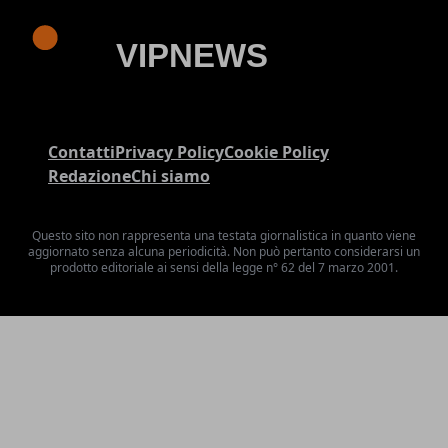
Contatti
Privacy Policy
Cookie Policy
Redazione
Chi siamo
Questo sito non rappresenta una testata giornalistica in quanto viene
aggiornato senza alcuna periodicità. Non può pertanto considerarsi un
prodotto editoriale ai sensi della legge n° 62 del 7 marzo 2001.