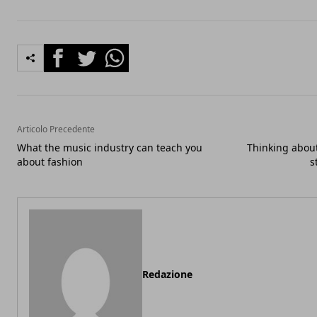
Facebook
Twitter
Whatsapp
Articolo Precedente
What the music industry can teach you
Thinking about
about fashion
s
Redazione