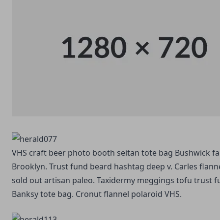
VHS craft beer photo booth seitan tote bag Bushwick f
Brooklyn. Trust fund beard hashtag deep v. Carles flann
sold out artisan paleo. Taxidermy meggings tofu trust f
Banksy tote bag. Cronut flannel polaroid VHS.