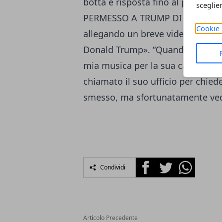
botta e risposta fino al post c
sceglie
PERMESSO A TRUMP DI USARE LA S
Cookie 
allegando un breve video in cui 
Donald Trump». “Quando ho scope
mia musica per la sua campagna
chiamato il suo ufficio per chie
smesso, ma sfortunatamente vedo
Facebook
Twitter
Whatsapp
Condividi
Articolo Precedente