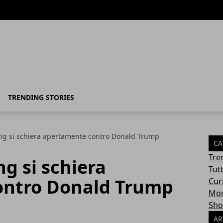
TRENDING STORIES
ng si schiera apertamente contro Donald Trump
CA
Tre
g si schiera
Tut
ontro Donald Trump
Cur
Mon
Sho
AR