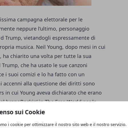
hissima campagna elettorale per le
lmente neppure l’ultimo, personaggio
ld Trump, vietandogli espressamente di
ropria musica. Neil Young, dopo mesi in cui
 ha chiarito una volta per tutte la sua
d Trump, che ha usato le sue canzoni
e i suoi comizi e lo ha fatto con un
 accenni alla questione dei diritti sono
ters in cui Young aveva dichiarato che erano
o del branoRockin’ in The Free World per la
olta che la canzone è pubblicata, tutti la
enso sui Cookie
, diceva Young nell’intervista. Poi diversi
amo i cookie per ottimizzare il nostro sito web e il nostro servizio.