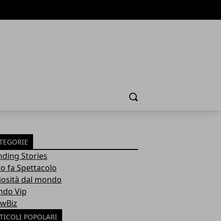
Cerca
TEGORIE
nding Stories
to fa Spettacolo
iosità dal mondo
do Vip
wBiz
TICOLI POPOLARI