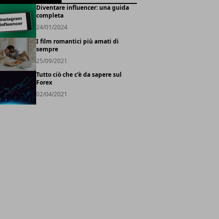
Diventare influencer: una guida
completa
24/01/2024
I film romantici più amati di
sempre
25/09/2021
Tutto ciò che c’è da sapere sul
Forex
02/04/2021