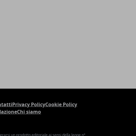
tatti
Privacy Policy
Cookie Policy
dazione
Chi siamo
arsi un prodotto editoriale ai sensi della legge n°