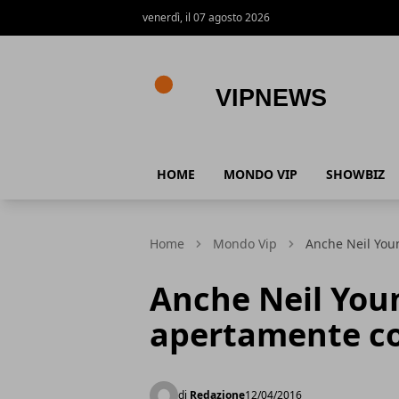
venerdì, il 07 agosto 2026
VipNews
HOME
MONDO VIP
SHOWBIZ
Home
Mondo Vip
Anche Neil You
Anche Neil Youn
apertamente c
di
Redazione
12/04/2016