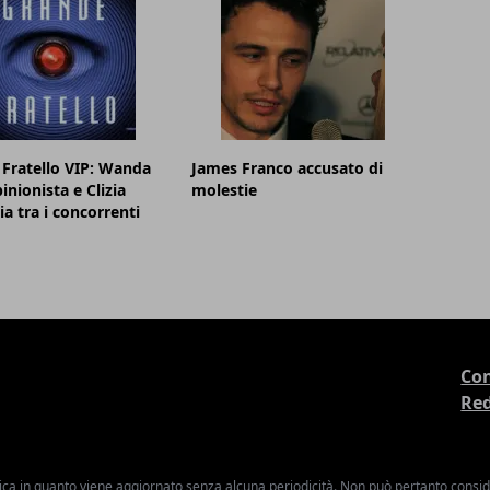
Fratello VIP: Wanda
James Franco accusato di
inionista e Clizia
molestie
ia tra i concorrenti
Con
Re
ica in quanto viene aggiornato senza alcuna periodicità. Non può pertanto consider