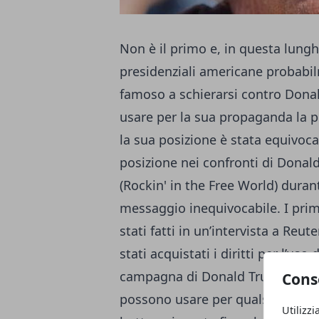
Non è il primo e, in questa lung
presidenziali americane probabi
famoso a schierarsi contro Dona
usare per la sua propaganda la p
la sua posizione è stata equivoca,
posizione nei confronti di Donal
(Rockin' in the Free World) durant
messaggio inequivocabile. I primi
stati fatti in un’intervista a Reu
stati acquistati i diritti per l’us
campagna di Donald Trump: «Una v
Cons
possono usare per qualsiasi cosa»
Utilizzi