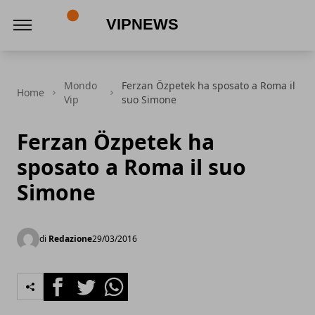
VipNews
Mondo
Ferzan Özpetek ha sposato a Roma il
Home
Vip
suo Simone
Ferzan Özpetek ha
sposato a Roma il suo
Simone
di
Redazione
29/03/2016
Facebook
Twitter
Whatsapp