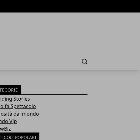
Cerca
TEGORIE
nding Stories
to fa Spettacolo
iosità dal mondo
do Vip
wBiz
TICOLI POPOLARI