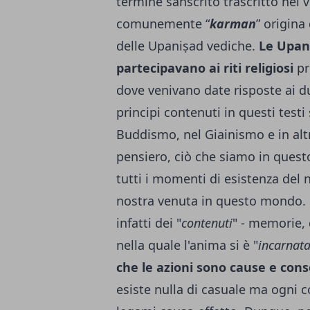
termine sanscrito trascritto nel v
comunemente “
karman
” origina
delle Upaniṣad vediche.
Le Upani
partecipavano ai riti religiosi
pr
dove venivano date risposte ai du
principi contenuti in questi test
Buddismo, nel Giainismo e in altre
pensiero, ciò che siamo in que
tutti i momenti di esistenza del 
nostra venuta in questo mondo. 
infatti dei "
contenuti
" - memorie, 
nella quale l'anima si è "
incarnat
che le azioni sono cause e cons
esiste nulla di casuale ma ogni c