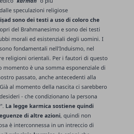
edico “
kárman
” o più
 dalle speculazioni religiose
ṣad sono dei testi a uso di coloro che
opri del Brahmanesimo e sono dei testi
bbi morali ed esistenziali degli uomini. I
i sono fondamentali nell’Induismo, nel
 religioni orientali. Per i fautori di questo
sto momento è una somma esponenziale di
nostro passato, anche antecedenti alla
Già al momento della nascita ci sarebbero
desi­deri - che condizionano la persona
a
".
La legge karmica sostiene quindi
eguenze di altre azioni
, quindi non
osa è interconnessa in un intreccio di