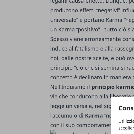
legami causa-effetto. Dunque, pe
producono effetti “negativi” inf
universale” e portano Karma “nega
un Karma “positivo” , tutto ciò si
Spesso viene erroneamente cons
induce al fatalismo e alla rasseg
noi, dalle nostre scelte, e può 
principio “ciò che si semina si ra
concetto è declinato in maniera 
Nell’Induismo il
principio karmi
vie che conducono alla liberazione 
legge universale, nel significato 
Cons
l’accumulo di
Karma
“negativo”, 
Utilizzi
con il suo comportamento all’or
sceglie