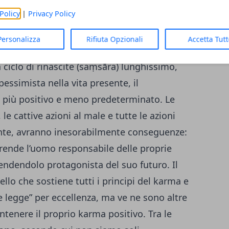
Policy
|
Privacy Policy
concetto di Karma ritorna in veste nuova
Personalizza
Rifiuta Opzionali
Accetta Tut
 più antiche. Se infatti la via della
ciclo di rinascite (saṃsāra) lunghissimo,
essimista nella vita presente, il
a più positivo e meno predeterminato. Le
e cattive azioni al male e tutte le azioni
nte, avranno inesorabilmente conseguenze:
rende l’uomo responsabile delle proprie
 rendendolo protagonista del suo futuro. Il
ello che sostiene tutti i principi del karma e
de legge” per eccellenza, ma ve ne sono altre
ntenere il proprio karma positivo. Tra le