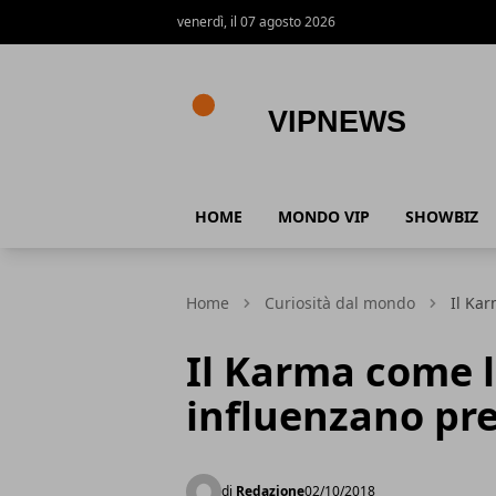
venerdì, il 07 agosto 2026
VipNews
HOME
MONDO VIP
SHOWBIZ
Home
Curiosità dal mondo
Il Kar
Il Karma come l
influenzano pre
di
Redazione
02/10/2018