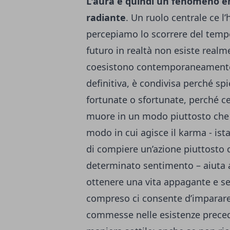
L'aura è quindi un fenomeno e
radiante
. Un ruolo centrale ce l’
percepiamo lo scorrere del temp
futuro in realtà non esiste realme
coesistono contemporaneamente
definitiva, è condivisa perché s
fortunate o sfortunate, perché c
muore in un modo piuttosto che i
modo in cui agisce il karma - ist
di compiere un’azione piuttosto 
determinato sentimento – aiuta a
ottenere una vita appagante e se
compreso ci consente d’imparare d
commesse nelle esistenze preced