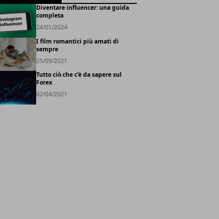
Diventare influencer: una guida
completa
24/01/2024
I film romantici più amati di
sempre
25/09/2021
Tutto ciò che c’è da sapere sul
Forex
02/04/2021