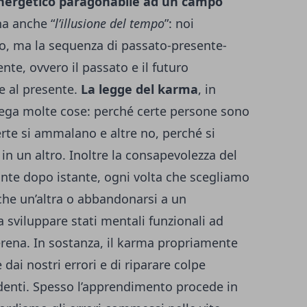
nergetico paragonabile ad un campo
ha anche “
l’illusione del tempo
”: noi
o, ma la sequenza di passato-presente-
nte, ovvero il passato e il futuro
 al presente.
La legge del karma
, in
piega molte cose: perché certe persone sono
erte si ammalano e altre no, perché si
n un altro. Inoltre la consapevolezza del
ante dopo istante, ogni volta che scegliamo
che un’altra o abbandonarsi a un
 sviluppare stati mentali funzionali ad
rena. In sostanza, il karma propriamente
ai nostri errori e di riparare colpe
enti. Spesso l’apprendimento procede in