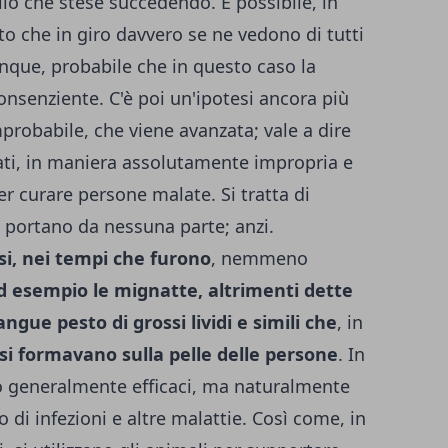
lo che stese succedendo. È possibile, in
o che in giro davvero se ne vedono di tutti
unque, probabile che in questo caso la
nsenziente. C'è poi un'ipotesi ancora più
probabile, che viene avanzata; vale a dire
zati, in maniera assolutamente impropria e
r curare persone malate. Si tratta di
 portano da nessuna parte; anzi.
i, nei tempi che furono
, nemmeno
ad esempio le mignatte, altrimenti dette
ngue pesto di grossi lividi e simili che
, in
si formavano sulla pelle delle persone
. In
ano generalmente efficaci, ma naturalmente
 di infezioni e altre malattie. Così come, in