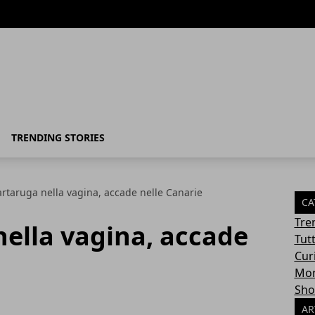
TRENDING STORIES
artaruga nella vagina, accade nelle Canarie
CA
Tre
ella vagina, accade
Tut
Cur
Mon
Sho
AR