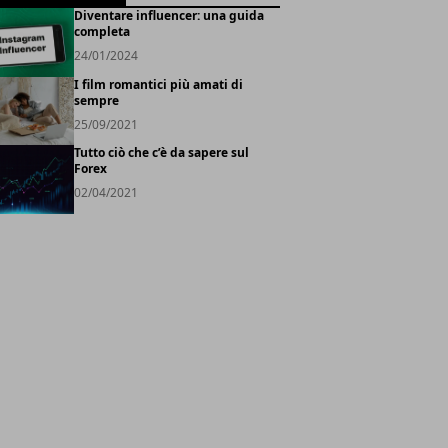
Diventare influencer: una guida
completa
24/01/2024
I film romantici più amati di
sempre
25/09/2021
Tutto ciò che c’è da sapere sul
Forex
02/04/2021