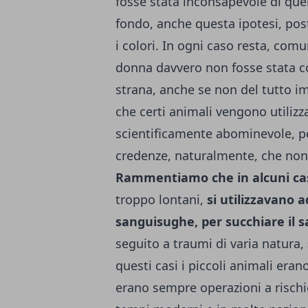
fosse stata inconsapevole di quel
fondo, anche questa ipotesi, post
i colori. In ogni caso resta, com
donna davvero non fosse stata co
strana, anche se non del tutto im
che certi animali vengono utiliz
scientificamente abominevole, pe
credenze, naturalmente, che non
Rammentiamo che in alcuni cas
troppo lontani,
si utilizzavano 
sanguisughe, per succhiare il sa
seguito a traumi di varia natura,
questi casi i piccoli animali er
erano sempre operazioni a rischio