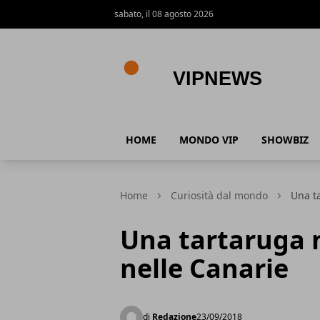
sabato, il 08 agosto 2026
VipNews
HOME
MONDO VIP
SHOWBIZ
Home
Curiosità dal mondo
Una t
Una tartaruga n
nelle Canarie
di
Redazione
23/09/2018