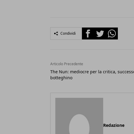
Facebook
Twitter
Whatsapp
Condividi
Articolo Precedente
The Nun: mediocre per la critica, success
botteghino
Redazione