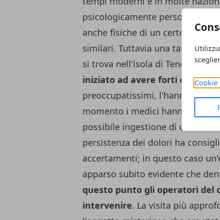
tempi moderni e in molte nazioni,
psicologicamente persone che h
Cons
anche fisiche di un certo rilievo.
similari. Tuttavia una tartaruga 
Utilizzi
sceglie
si trova nell'isola di Tenerife, ne
iniziato ad avere forti dolori a
Cookie 
preoccupatissimi, l'hanno accom
momento i medici hanno pensato 
possibile ingestione di cibi avaria
persistenza dei dolori ha consigli
accertamenti; in questo caso un'
apparso subito evidente che dentr
questo punto gli operatori del
intervenire
. La visita più appro