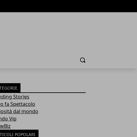
Cerca
TEGORIE
nding Stories
to fa Spettacolo
iosità dal mondo
do Vip
wBiz
TICOLI POPOLARI