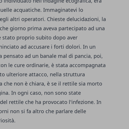
o individuato nell'indagine ecografica, era
quelle acquatiche. Immaginatevi lo
li altri operatori. Chieste delucidazioni, la
lche giorno prima aveva partecipato ad una
 è stato proprio subito dopo aver
inciato ad accusare i forti dolori. In un
 pensato ad un banale mal di pancia, poi,
con le cure ordinarie, è stata accompagnata
o ulteriore attacco, nella struttura
a che non è chiara, è se il rettile sia morto
gina. In ogni caso, non sono state
l rettile che ha provocato l'infezione. In
rni non si fa altro che parlare delle
iosità.