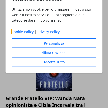
Utilizziamo i cookie per ottimizzare il nostro sito
web e il nostro servizio. Puoi scegliere a quali
categorie dare il tuo consenso.
T-shirt con le scritte: ecco cosa hanno
Cookie Policy
|
Privacy Policy
indossato i vip
Personalizza
26/03/2021
Rifiuta Opzionali
Accetta Tutto
Grande Fratello VIP: Wanda Nara
opinionista e Clizia Incorvaia tra i