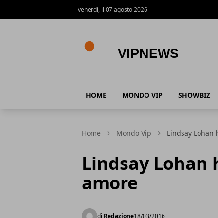
venerdì, il 07 agosto 2026
VipNews
HOME
MONDO VIP
SHOWBIZ
Home
Mondo Vip
Lindsay Lohan 
Lindsay Lohan 
amore
di
Redazione
18/03/2016