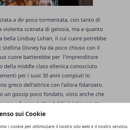
 stata a dir poco tormentata, con tanto di
a violenta scenata di gelosia, ma a quanto
la bella Lindsay Lohan, il cui cuore potrebbe
x stellina Disney ha da poco chiuso con il
suo cuore batterebbe per l'imprenditore
o della middle class ellenica conosciuto
iamenti per i suoi 30 anni compiuti lo
no greco dell'attrice con l'allora fidanzato.
olo un gossip poco fondato, visto anche che
, ma a fugare tutti i dubbi è intervenuto
sta con i giornali greci ha così commentato
enso sui Cookie
un fidanzamento ufficiale, ma stiamo
amo i cookie per ottimizzare il nostro sito web e il nostro servizio.