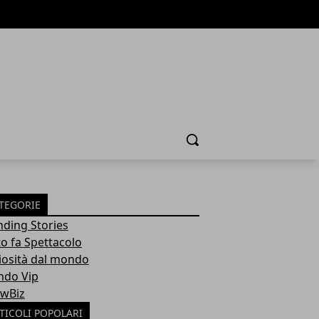
Cerca
TEGORIE
nding Stories
to fa Spettacolo
iosità dal mondo
do Vip
wBiz
TICOLI POPOLARI