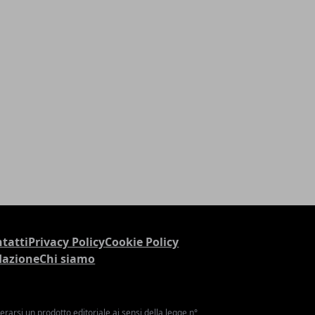
tatti
Privacy Policy
Cookie Policy
dazione
Chi siamo
arsi un prodotto editoriale ai sensi della legge n°