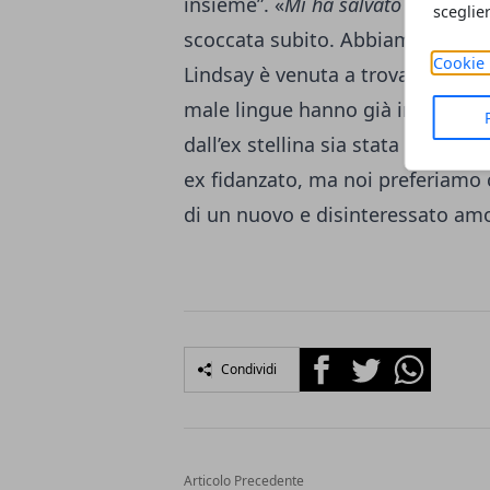
insieme”. «
Mi ha salvato da Egor
»
sceglie
scoccata subito. Abbiamo iniziato
Cookie 
Lindsay è venuta a trovarmi. Il 
male lingue hanno già insinuato 
dall’ex stellina sia stata una mo
ex fidanzato, ma noi preferiamo 
di un nuovo e disinteressato am
Facebook
Twitter
Whatsapp
Condividi
Articolo Precedente