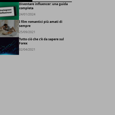
Diventare influencer: una guida
completa
24/01/2024
I film romantici più amati di
sempre
25/09/2021
Tutto ciò che c’è da sapere sul
Forex
02/04/2021