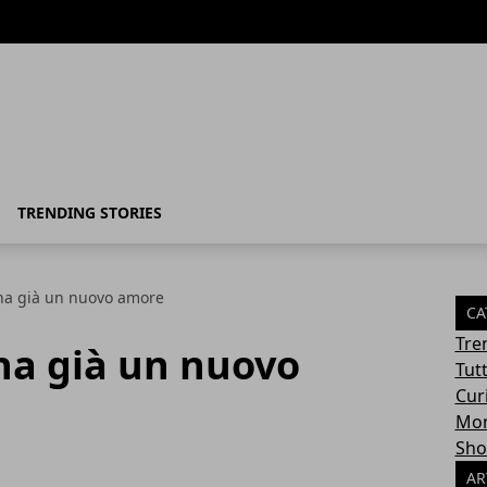
TRENDING STORIES
ha già un nuovo amore
CA
Tre
ha già un nuovo
Tut
Cur
Mon
Sho
AR