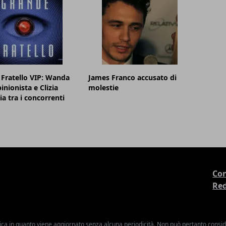
Fratello VIP: Wanda
James Franco accusato di
inionista e Clizia
molestie
ia tra i concorrenti
Con
Re
ica in quanto viene aggiornato senza alcuna periodicità. Non può pertanto consider