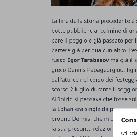
La fine della storia precedente è
botte pubbliche al culmine di un
pare il peggio è già passato per 
battere già per qualcun altro. L’e
russo
Egor Tarabasov
ma già il 
greco Dennis Papageorgiou, figli
dall'attrice nel corso dei festegg
scorso 2 luglio durante il soggior
All’inizio si pensava che fosse s
la Lohan era single da pochissimo
proprio Dennis, che in un’intervi
Cons
la sua presunta relazione: “Ness
Utilizzi