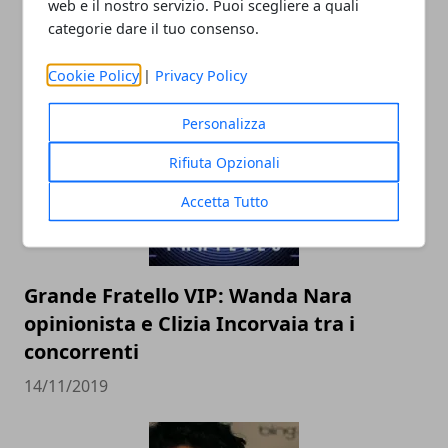
web e il nostro servizio. Puoi scegliere a quali
T-shirt con le scritte: ecco cosa hanno
categorie dare il tuo consenso.
indossato i vip
Cookie Policy
|
Privacy Policy
26/03/2021
Personalizza
Rifiuta Opzionali
Accetta Tutto
Grande Fratello VIP: Wanda Nara
opinionista e Clizia Incorvaia tra i
concorrenti
14/11/2019