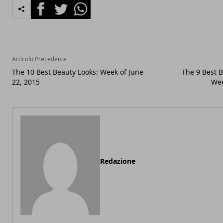
Facebook
Twitter
Whatsapp
Articolo Precedente
The 10 Best Beauty Looks: Week of June
The 9 Best 
22, 2015
Wee
Redazione