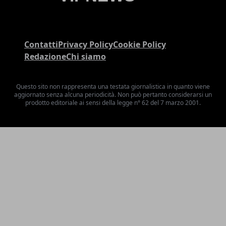
Contatti
Privacy Policy
Cookie Policy
Redazione
Chi siamo
Questo sito non rappresenta una testata giornalistica in quanto viene
aggiornato senza alcuna periodicità. Non può pertanto considerarsi un
prodotto editoriale ai sensi della legge n° 62 del 7 marzo 2001.