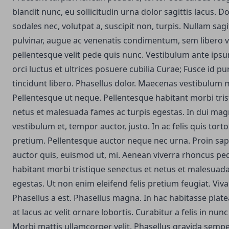
blandit nunc, eu sollicitudin urna dolor sagittis lacus. Do
sodales nec, volutpat a, suscipit non, turpis. Nullam sag
pulvinar, augue ac venenatis condimentum, sem libero v
pellentesque velit pede quis nunc. Vestibulum ante ipsu
orci luctus et ultrices posuere cubilia Curae; Fusce id pu
tincidunt libero. Phasellus dolor. Maecenas vestibulum m
Pellentesque ut neque. Pellentesque habitant morbi tris
netus et malesuada fames ac turpis egestas. In dui mag
vestibulum et, tempor auctor, justo. In ac felis quis tor
pretium. Pellentesque auctor neque nec urna. Proin sap
auctor quis, euismod ut, mi. Aenean viverra rhoncus pe
habitant morbi tristique senectus et netus et malesuada
egestas. Ut non enim eleifend felis pretium feugiat. Viv
Phasellus a est. Phasellus magna. In hac habitasse plate
at lacus ac velit ornare lobortis. Curabitur a felis in nunc 
Morbi mattis ullamcorper velit.
Phasellus gravida semper