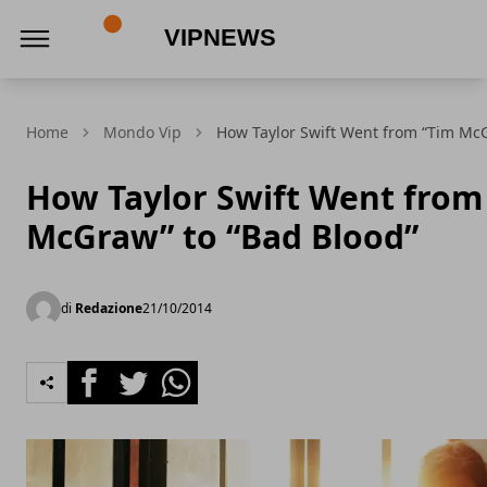
VipNews
Home
Mondo Vip
How Taylor Swift Went from “Tim McG
How Taylor Swift Went from
McGraw” to “Bad Blood”
di
Redazione
21/10/2014
Facebook
Twitter
Whatsapp