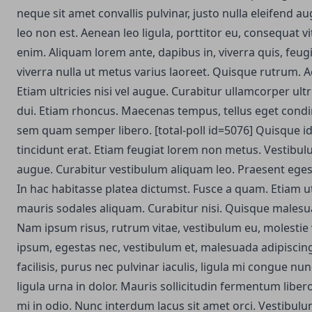
neque sit amet convallis pulvinar, justo nulla eleifend au
leo non est.
Aenean leo ligula, porttitor eu, consequat vi
enim. Aliquam lorem ante, dapibus in, viverra quis, feugia
viverra nulla ut metus varius laoreet. Quisque rutrum. 
Etiam ultricies nisi vel augue. Curabitur ullamcorper ultr
dui. Etiam rhoncus. Maecenas tempus, tellus eget con
sem quam semper libero. [total-poll id=5076] Quisque id
tincidunt erat. Etiam feugiat lorem non metus. Vestibu
augue. Curabitur vestibulum aliquam leo. Praesent ege
In hac habitasse platea dictumst. Fusce a quam. Etiam u
mauris sodales aliquam. Curabitur nisi. Quisque malesua
Nam ipsum risus, rutrum vitae, vestibulum eu, molestie 
ipsum, egestas nec, vestibulum et, malesuada adipiscing
facilisis, purus nec pulvinar iaculis, ligula mi congue nu
ligula urna in dolor. Mauris sollicitudin fermentum lib
mi in odio. Nunc interdum lacus sit amet orci. Vestibul