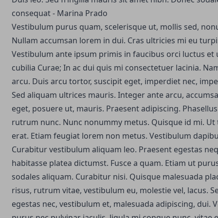
consequat - Marina Prado
Vestibulum purus quam, scelerisque ut, mollis sed, no
Nullam accumsan lorem in dui. Cras ultricies mi eu turpis
Vestibulum ante ipsum primis in faucibus orci luctus et 
cubilia Curae; In ac dui quis mi consectetuer lacinia. Na
arcu. Duis arcu tortor, suscipit eget, imperdiet nec, impe
Sed aliquam ultrices mauris. Integer ante arcu, accums
eget, posuere ut, mauris. Praesent adipiscing. Phasell
rutrum nunc. Nunc nonummy metus.
Quisque id mi. Ut 
erat. Etiam feugiat lorem non metus. Vestibulum dapib
Curabitur vestibulum aliquam leo. Praesent egestas neq
habitasse platea dictumst. Fusce a quam. Etiam ut puru
sodales aliquam. Curabitur nisi. Quisque malesuada pla
risus, rutrum vitae, vestibulum eu, molestie vel, lacus. 
egestas nec, vestibulum et, malesuada adipiscing, dui. Ve
purus nec pulvinar iaculis, ligula mi congue nunc, vitae 