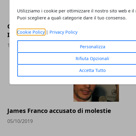
Utilizziamo i cookie per ottimizzare il nostro sito web e il
Puoi scegliere a quali categorie dare il tuo consenso.
Grande Fratello VIP: Wanda Nara opinionist
Cookie Policy
|
Privacy Policy
Incorvaia tra i concorrenti
14/11/2019
Personalizza
Rifiuta Opzionali
Accetta Tutto
James Franco accusato di molestie
05/10/2019