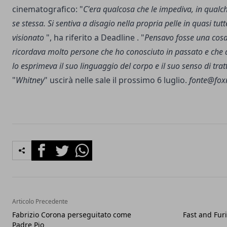
cinematografico: "
C'era qualcosa che le impediva, in qual
se stessa. Si sentiva a disagio nella propria pelle in quasi tutt
visionato
", ha riferito a
Deadline
. "
Pensavo fosse una cosa
ricordava molto persone che ho conosciuto in passato e che 
lo esprimeva il suo linguaggio del corpo e il suo senso di tra
"
Whitney
" uscirà nelle sale il prossimo 6 luglio.
fonte@fo
Facebook
Twitter
Whatsapp
Articolo Precedente
Fabrizio Corona perseguitato come
Fast and Fur
Padre Pio