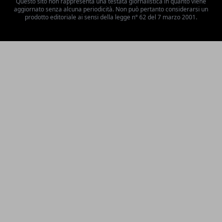
Questo sito non rappresenta una testata giornalistica in quanto viene
aggiornato senza alcuna periodicità. Non può pertanto considerarsi un
prodotto editoriale ai sensi della legge n° 62 del 7 marzo 2001.