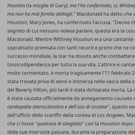
Houston
(la moglie di Gary),
me l'ha confermato, sì, Whitney
ma non ha mai fornito dettagli.
" Macdonald ha detto che a
Houston, Mary Jones, ha confermato l'accusa. "Decise ch
segreto di cui nessuno voleva parlare, questa era la cosa
Macdonald. Mentre Withney Houston era una cantante 
soprattutto premiata con tanti record e premi che ne c
successo mondiale, la star ha dovuto anche combattere
tossicodipendenza per tutta la sua vita. L'attrice e canta
molto tormentato, è morta tragicamente l'11 febbraio 
stata trovata priva di sensi e immersa nella vasca della
del Beverly Hilton, più tardi è stata dichiarata morta. L
è stata causata ufficialmente da annegamento causato d
cardiopatia aterosclerotica e dell'uso di cocaina
", questo se
dell'ufficio dello sceriffo della contea di Los Angeles. 
che ci fosse "
qualcosa di sbagliato
" con la Houston dopo a
delle sue interviste passate, durante la preparazione de