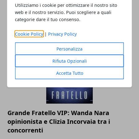
Utilizziamo i cookie per ottimizzare il nostro sito
web e il nostro servizio. Puoi scegliere a quali
categorie dare il tuo consenso.
T-shirt con le scritte: ecco cosa hanno
Cookie Policy
|
Privacy Policy
indossato i vip
26/03/2021
Personalizza
Rifiuta Opzionali
Accetta Tutto
Grande Fratello VIP: Wanda Nara
opinionista e Clizia Incorvaia tra i
concorrenti