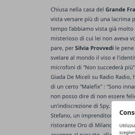
Chiusa nella casa del
Grande Fra
vista versare più di una lacrima 
tempo l’abbiamo vista già molt
misterioso di cui lei non aveva vo
pare, per
Silvia Provvedi
le pene 
svelare al mondo il viso e l’iden
microfoni di “Non succederà più
Giada De Miceli su Radio Radio,
di un certo “Malefix” : “Sono inn
non posso dire di non essere felic
un’indiscrezione di Spy, sappia
Cons
Stefano, un imprenditore calabre
ristorante Oro di Milano. Nella 
Utilizzi
sceglie
accenno al passato, alla tormentat