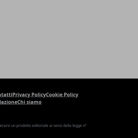
tatti
Privacy Policy
Cookie Policy
dazione
Chi siamo
arsi un prodotto editoriale ai sensi della legge n°