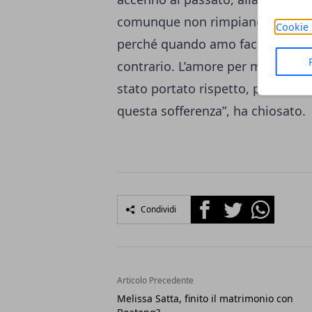
comunque non rimpiange nulla: “C
Cookie 
perché quando amo faccio ciò che m
contrario. L’amore per me è stat
stato portato rispetto, però ades
questa sofferenza”, ha chiosato.
Facebook
Twitter
Whatsapp
Condividi
Articolo Precedente
Melissa Satta, finito il matrimonio con