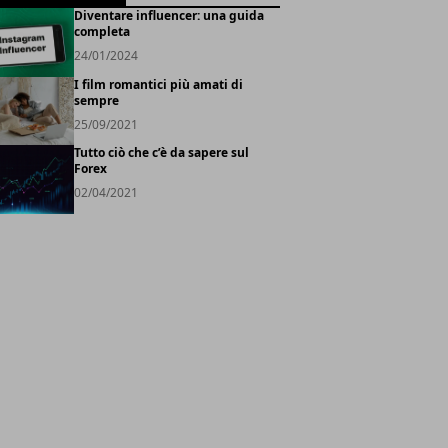
Diventare influencer: una guida
completa
24/01/2024
I film romantici più amati di
sempre
25/09/2021
Tutto ciò che c’è da sapere sul
Forex
02/04/2021