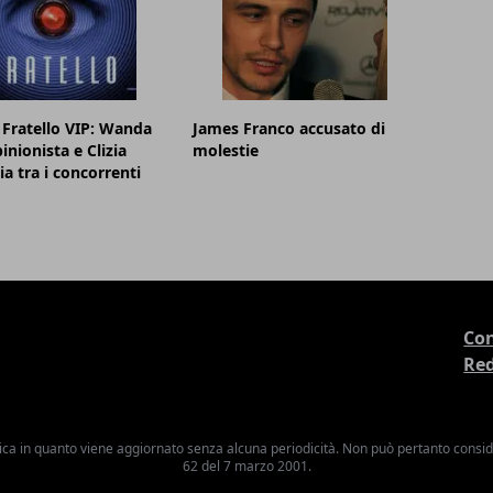
Fratello VIP: Wanda
James Franco accusato di
inionista e Clizia
molestie
ia tra i concorrenti
Con
Re
ica in quanto viene aggiornato senza alcuna periodicità. Non può pertanto consider
62 del 7 marzo 2001.