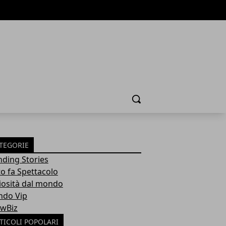
Cerca
TEGORIE
nding Stories
to fa Spettacolo
iosità dal mondo
do Vip
wBiz
TICOLI POPOLARI