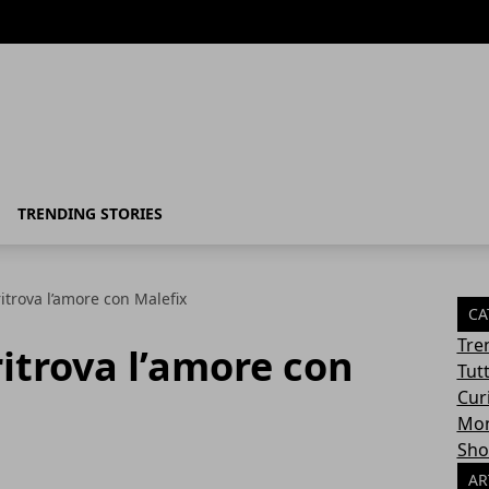
TRENDING STORIES
ritrova l’amore con Malefix
CA
Tre
ritrova l’amore con
Tut
Cur
Mon
Sho
AR