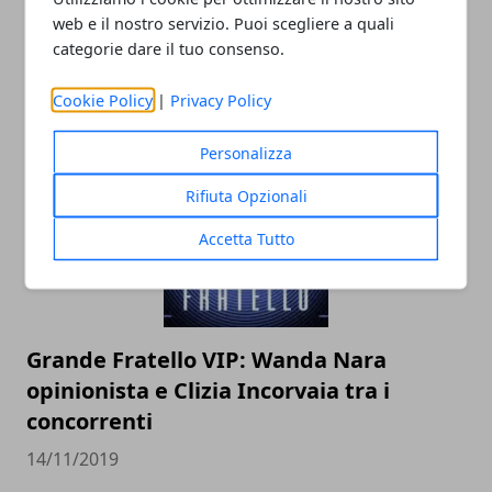
web e il nostro servizio. Puoi scegliere a quali
categorie dare il tuo consenso.
T-shirt con le scritte: ecco cosa hanno
indossato i vip
Cookie Policy
|
Privacy Policy
26/03/2021
Personalizza
Rifiuta Opzionali
Accetta Tutto
Grande Fratello VIP: Wanda Nara
opinionista e Clizia Incorvaia tra i
concorrenti
14/11/2019