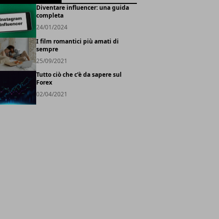
Diventare influencer: una guida
completa
24/01/2024
I film romantici più amati di
sempre
25/09/2021
Tutto ciò che c’è da sapere sul
Forex
02/04/2021