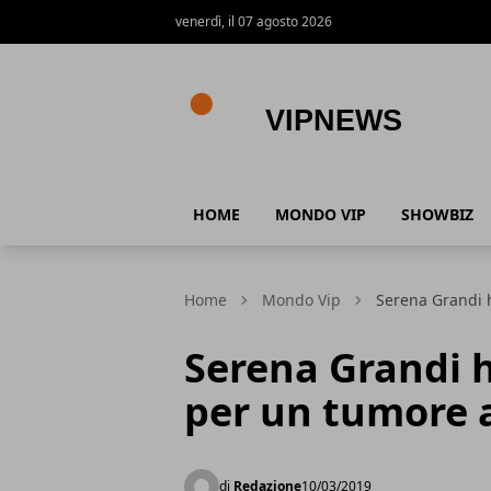
venerdì, il 07 agosto 2026
VipNews
HOME
MONDO VIP
SHOWBIZ
Home
Mondo Vip
Serena Grandi h
Serena Grandi h
per un tumore 
di
Redazione
10/03/2019