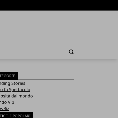
Cerca
TEGORIE
nding Stories
to fa Spettacolo
iosità dal mondo
do Vip
wBiz
TICOLI POPOLARI