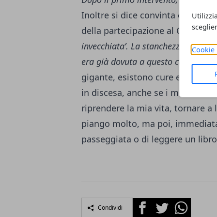
Inoltre si dice convinta che la m
Utilizzi
sceglie
della partecipazione al Grande Fra
invecchiata’. La stanchezza che sen
Cookie 
era già dovuta a questo carcinoma
gigante, esistono cure efficaci e
in discesa, anche se i momenti 
riprendere la mia vita, tornare 
piango molto, ma poi, immediata
passeggiata o di leggere un libro
Facebook
Twitter
Whatsapp
Condividi