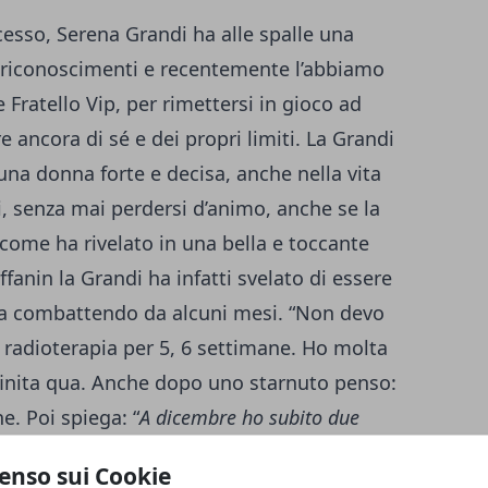
cesso, Serena Grandi ha alle spalle una
 e riconoscimenti e recentemente l’abbiamo
 Fratello Vip, per rimettersi in gioco ad
ere ancora di sé e dei propri limiti. La Grandi
na donna forte e decisa, anche nella vita
li, senza mai perdersi d’animo, anche se la
 come ha rivelato in una bella e toccante
ffanin la Grandi ha infatti svelato di essere
sta combattendo da alcuni mesi. “Non devo
 radioterapia per 5, 6 settimane. Ho molta
inita qua. Anche dopo uno starnuto penso:
e. Poi spiega: “
A dicembre ho subito due
 di un carcinoma subdolo di ben 5 centimetri.
enso sui Cookie
o subirne un secondo a causa di un’infezione
”.