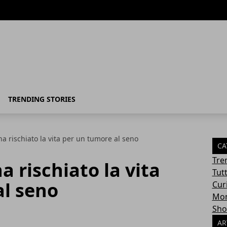
TRENDING STORIES
a rischiato la vita per un tumore al seno
CA
Tre
a rischiato la vita
Tut
al seno
Cur
Mon
Sho
AR