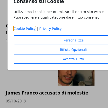
Consenso sui Cookie
Utilizziamo i cookie per ottimizzare il nostro sito web e il
Puoi scegliere a quali categorie dare il tuo consenso.
Grande Fratello VIP: Wanda Nara opinionist
Cookie Policy
|
Privacy Policy
Incorvaia tra i concorrenti
Personalizza
14/11/2019
Rifiuta Opzionali
Accetta Tutto
James Franco accusato di molestie
05/10/2019