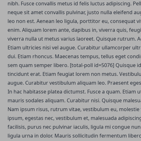
nibh. Fusce convallis metus id felis luctus adipiscing. P
neque sit amet convallis pulvinar, justo nulla eleifend au
leo non est.
Aenean leo ligula, porttitor eu, consequat vi
enim. Aliquam lorem ante, dapibus in, viverra quis, feugia
viverra nulla ut metus varius laoreet. Quisque rutrum. 
Etiam ultricies nisi vel augue. Curabitur ullamcorper ultr
dui. Etiam rhoncus. Maecenas tempus, tellus eget con
sem quam semper libero. [total-poll id=5076] Quisque id
tincidunt erat. Etiam feugiat lorem non metus. Vestibu
augue. Curabitur vestibulum aliquam leo. Praesent ege
In hac habitasse platea dictumst. Fusce a quam. Etiam u
mauris sodales aliquam. Curabitur nisi. Quisque malesua
Nam ipsum risus, rutrum vitae, vestibulum eu, molestie 
ipsum, egestas nec, vestibulum et, malesuada adipiscing
facilisis, purus nec pulvinar iaculis, ligula mi congue nu
ligula urna in dolor. Mauris sollicitudin fermentum lib