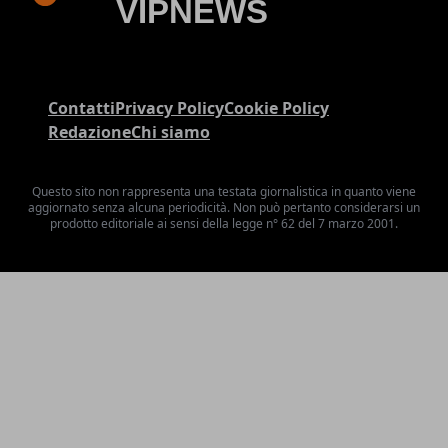
Contatti
Privacy Policy
Cookie Policy
Redazione
Chi siamo
Questo sito non rappresenta una testata giornalistica in quanto viene
aggiornato senza alcuna periodicità. Non può pertanto considerarsi un
prodotto editoriale ai sensi della legge n° 62 del 7 marzo 2001.