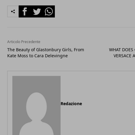
Facebook
Twitter
Whatsapp
Articolo Precedente
The Beauty of Glastonbury Girls, From
WHAT DOES 
Kate Moss to Cara Delevingne
VERSACE 
Redazione