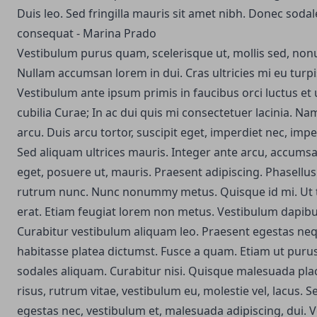
Duis leo. Sed fringilla mauris sit amet nibh. Donec soda
consequat - Marina Prado
Vestibulum purus quam, scelerisque ut, mollis sed, no
Nullam accumsan lorem in dui. Cras ultricies mi eu turpis
Vestibulum ante ipsum primis in faucibus orci luctus et 
cubilia Curae; In ac dui quis mi consectetuer lacinia. Na
arcu. Duis arcu tortor, suscipit eget, imperdiet nec, impe
Sed aliquam ultrices mauris. Integer ante arcu, accums
eget, posuere ut, mauris. Praesent adipiscing. Phasell
rutrum nunc. Nunc nonummy metus.
Quisque id mi. Ut 
erat. Etiam feugiat lorem non metus. Vestibulum dapib
Curabitur vestibulum aliquam leo. Praesent egestas neq
habitasse platea dictumst. Fusce a quam. Etiam ut puru
sodales aliquam. Curabitur nisi. Quisque malesuada pla
risus, rutrum vitae, vestibulum eu, molestie vel, lacus. 
egestas nec, vestibulum et, malesuada adipiscing, dui. Ve