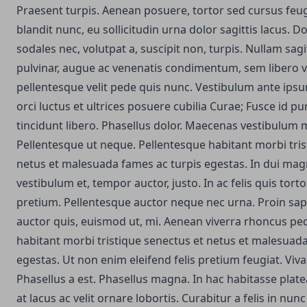
Praesent turpis. Aenean posuere, tortor sed cursus feu
blandit nunc, eu sollicitudin urna dolor sagittis lacus. Do
sodales nec, volutpat a, suscipit non, turpis. Nullam sag
pulvinar, augue ac venenatis condimentum, sem libero v
pellentesque velit pede quis nunc. Vestibulum ante ipsu
orci luctus et ultrices posuere cubilia Curae; Fusce id pu
tincidunt libero. Phasellus dolor. Maecenas vestibulum m
Pellentesque ut neque. Pellentesque habitant morbi tris
netus et malesuada fames ac turpis egestas. In dui mag
vestibulum et, tempor auctor, justo. In ac felis quis tor
pretium. Pellentesque auctor neque nec urna. Proin sap
auctor quis, euismod ut, mi. Aenean viverra rhoncus pe
habitant morbi tristique senectus et netus et malesuada
egestas. Ut non enim eleifend felis pretium feugiat. Viv
Phasellus a est. Phasellus magna. In hac habitasse plate
at lacus ac velit ornare lobortis. Curabitur a felis in nunc 