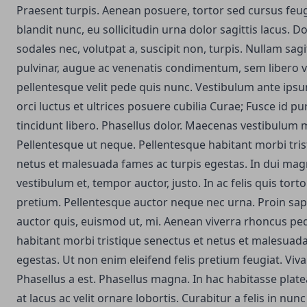
Praesent turpis. Aenean posuere, tortor sed cursus feu
blandit nunc, eu sollicitudin urna dolor sagittis lacus. Do
sodales nec, volutpat a, suscipit non, turpis. Nullam sag
pulvinar, augue ac venenatis condimentum, sem libero v
pellentesque velit pede quis nunc. Vestibulum ante ipsu
orci luctus et ultrices posuere cubilia Curae; Fusce id pu
tincidunt libero. Phasellus dolor. Maecenas vestibulum m
Pellentesque ut neque. Pellentesque habitant morbi tris
netus et malesuada fames ac turpis egestas. In dui mag
vestibulum et, tempor auctor, justo. In ac felis quis tor
pretium. Pellentesque auctor neque nec urna. Proin sap
auctor quis, euismod ut, mi. Aenean viverra rhoncus pe
habitant morbi tristique senectus et netus et malesuada
egestas. Ut non enim eleifend felis pretium feugiat. Viv
Phasellus a est. Phasellus magna. In hac habitasse plate
at lacus ac velit ornare lobortis. Curabitur a felis in nunc 