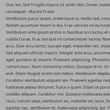
Duis leo. Sed fringilla mauris sit amet nibh. Donec soda
consequat - Marina Prado
Vestibulum purus quam, scelerisque ut, mollis sed, no
Nullam accumsan lorem in dui. Cras ultricies mi eu turpis
Vestibulum ante ipsum primis in faucibus orci luctus et 
cubilia Curae; In ac dui quis mi consectetuer lacinia. Na
arcu. Duis arcu tortor, suscipit eget, imperdiet nec, impe
Sed aliquam ultrices mauris. Integer ante arcu, accums
eget, posuere ut, mauris. Praesent adipiscing. Phasell
rutrum nunc. Nunc nonummy metus.
Quisque id mi. Ut 
erat. Etiam feugiat lorem non metus. Vestibulum dapib
Curabitur vestibulum aliquam leo. Praesent egestas neq
habitasse platea dictumst. Fusce a quam. Etiam ut puru
sodales aliquam. Curabitur nisi. Quisque malesuada pla
risus, rutrum vitae, vestibulum eu, molestie vel, lacus. 
egestas nec, vestibulum et, malesuada adipiscing, dui. Ve