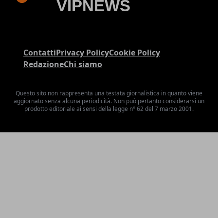
Contatti
Privacy Policy
Cookie Policy
Redazione
Chi siamo
Questo sito non rappresenta una testata giornalistica in quanto viene
aggiornato senza alcuna periodicità. Non può pertanto considerarsi un
prodotto editoriale ai sensi della legge n° 62 del 7 marzo 2001.