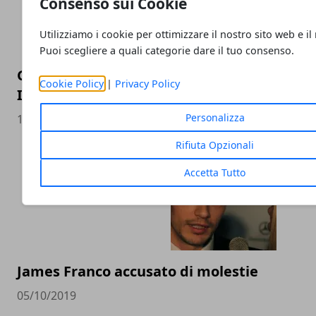
Consenso sui Cookie
Utilizziamo i cookie per ottimizzare il nostro sito web e il
Puoi scegliere a quali categorie dare il tuo consenso.
Grande Fratello VIP: Wanda Nara opinionist
Cookie Policy
|
Privacy Policy
Incorvaia tra i concorrenti
Personalizza
14/11/2019
Rifiuta Opzionali
Accetta Tutto
James Franco accusato di molestie
05/10/2019