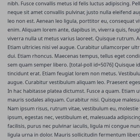
nibh. Fusce convallis metus id felis luctus adipiscing. P
neque sit amet convallis pulvinar, justo nulla eleifend au
leo non est.
Aenean leo ligula, porttitor eu, consequat vi
enim. Aliquam lorem ante, dapibus in, viverra quis, feugia
viverra nulla ut metus varius laoreet. Quisque rutrum. 
Etiam ultricies nisi vel augue. Curabitur ullamcorper ultr
dui. Etiam rhoncus. Maecenas tempus, tellus eget con
sem quam semper libero. [total-poll id=5076] Quisque id
tincidunt erat. Etiam feugiat lorem non metus. Vestibu
augue. Curabitur vestibulum aliquam leo. Praesent ege
In hac habitasse platea dictumst. Fusce a quam. Etiam u
mauris sodales aliquam. Curabitur nisi. Quisque malesua
Nam ipsum risus, rutrum vitae, vestibulum eu, molestie 
ipsum, egestas nec, vestibulum et, malesuada adipiscing
facilisis, purus nec pulvinar iaculis, ligula mi congue nu
ligula urna in dolor. Mauris sollicitudin fermentum lib